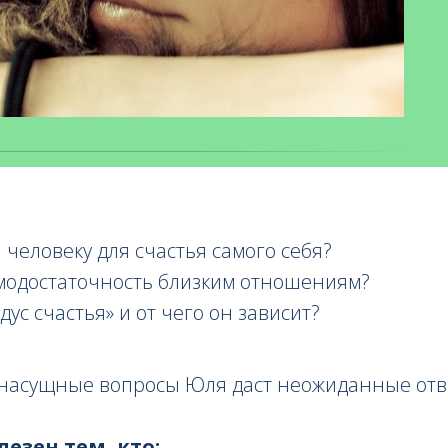
 человеку для счастья самого себя?
модостаточность близким отношениям?
дус счастья» и от чего он зависит?
е насущные вопросы Юля даст неожиданные отв
лезен тем, кто: