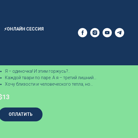
⚡ОНЛАЙН СЕССИЯ
Возможно ли счастье без
отношений
Видеоурок,
Продолжительность 44 минуты
Я – одиночка! И этим горжусь?..
Каждой твари по паре. А я – третий лишний…
Хочу близости и человеческого тепла, но…
$
13
ОПЛАТИТЬ