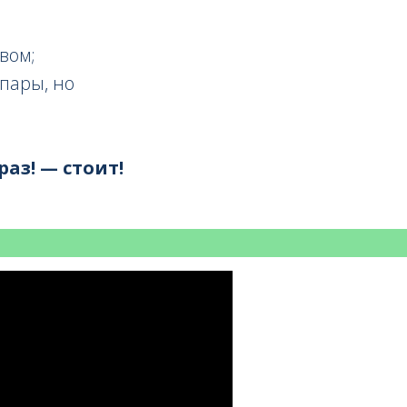
вом;
 пары, но
аз! — стоит!