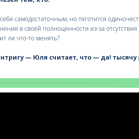
себя самодостаточным, но тяготится одиночест
ения в своей полноценности из-за отсутствия
ит ли что-то менять?
тригу — Юля считает, что — да! тысячу р