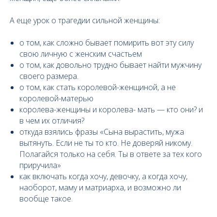
А еще урок о трагедии сильной женщины:
о том, как сложно бывает помирить вот эту силу
свою личную с женским счастьем
о том, как довольно трудно бывает найти мужчину
своего размера.
о том, как стать королевой-женщиной, а не
королевой-матерью
королева-женщины и королева- мать — кто они? и
в чем их отличия?
откуда взялись фразы «Сына вырастить, мужа
вытянуть. Если не ты то кто. Не доверяй никому.
Полагайся только на себя. Ты в ответе за тех кого
приручила»
как включать когда хочу, девочку, а когда хочу,
наоборот, маму и матриарха, и возможно ли
вообще такое.