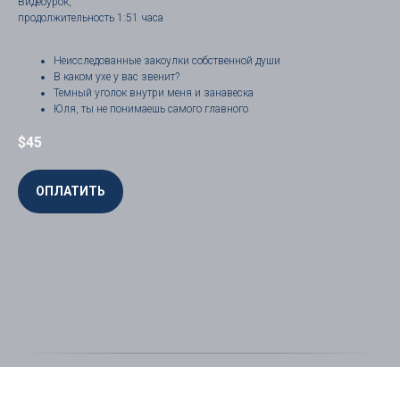
Видеоурок,
продолжительность 1:51 часа
Неисследованные закоулки собственной души
В каком ухе у вас звенит?
Темный уголок внутри меня и занавеска
Юля, ты не понимаешь самого главного
$
45
ОПЛАТИТЬ