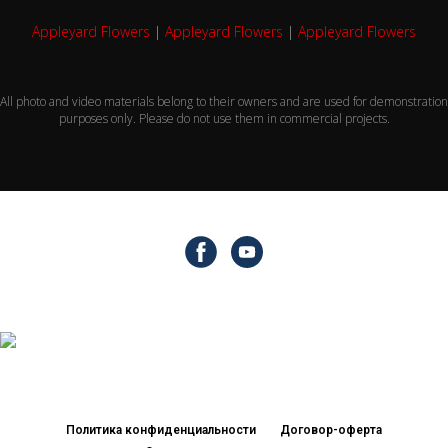
Appleyard Flowers
|
Appleyard Flowers
|
Appleyard Flowers
All photo and video materials belong to their owners and are used for demonstration
purposes only. Please do not use them in commercial projects.
Политика конфиденциальности
Договор-оферта