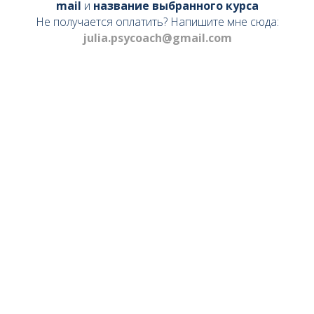
КУРСОВ
mail
и
название выбранного курса
Не получается оплатить? Напишите мне сюда:
julia.psycoach@gmail.com
2017
с комментариями Юли
к
каждому вашему заданию
До конца акции
дней
часов
минут
секунд